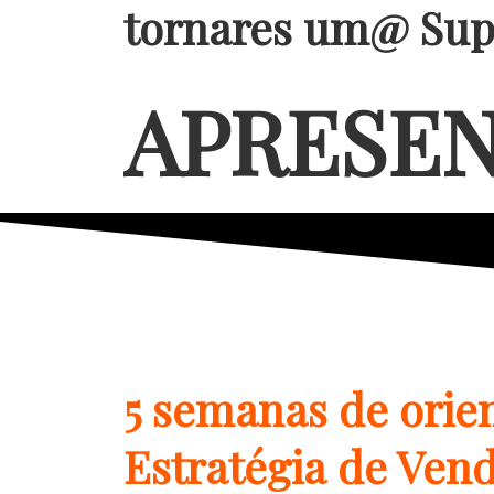
tornares um@ Su
APRESE
5 semanas de orien
Estratégia de Vend