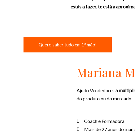
estás a fazer, te está a aproxim
Quero saber tudo em 1ª mão!
Mariana 
Ajudo Vendedores
a multipl
do produto ou do mercado.
Coach e Formadora
Mais de 27 anos do mun