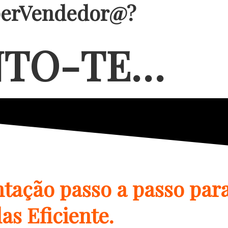
perVendedor@?
NTO-TE…
tação passo a passo para
as Eficiente.