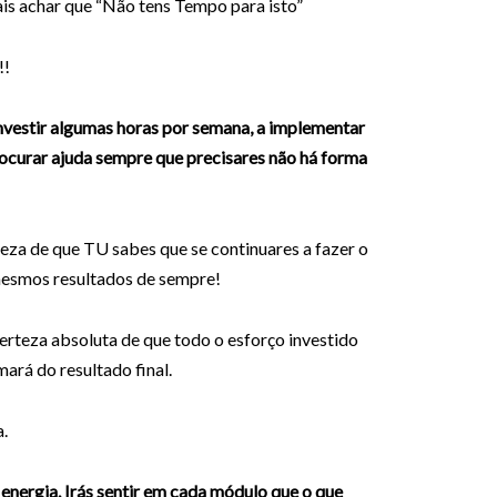
is achar que “Não tens Tempo para isto”
!!
nvestir algumas horas por semana, a implementar
rocurar ajuda sempre que precisares não há forma
teza de que TU sabes que se continuares a fazer o
mesmos resultados de sempre!
rteza absoluta de que todo o esforço investido
mará do resultado final.
a.
nergia. Irás sentir em cada módulo que o que