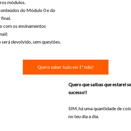
iros módulos.
 conteúdos do Módulo 0 e do
inal.
ito com os ensinamentos
ail:
 será devolvido, sem questões.
Quero saber tudo em 1ª mão!
Quero que saibas que estarei s
sucesso!!
SIM, há uma quantidade de cois
no teu dia a dia.