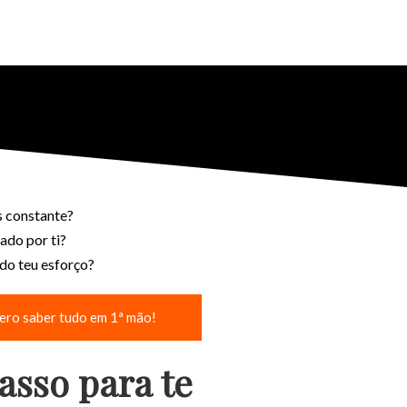
s constante?
ado por ti?
do teu esforço?
ero saber tudo em 1ª mão!
asso para te